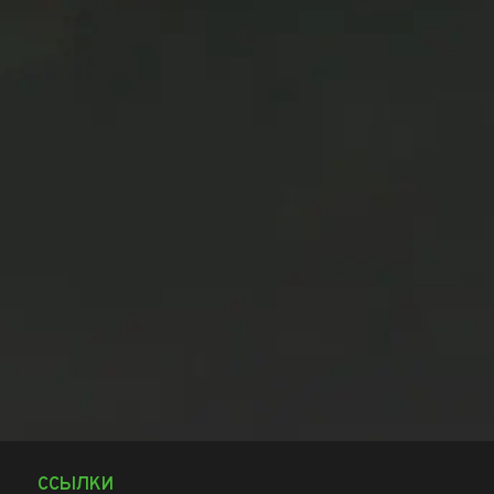
ССЫЛКИ