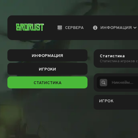
СЕРВЕРА
ИНФОРМАЦИЯ
ИНФОРМАЦИЯ
Статистика
Статистика игроков 
ИГРОКИ
СТАТИСТИКА
ИГРОК